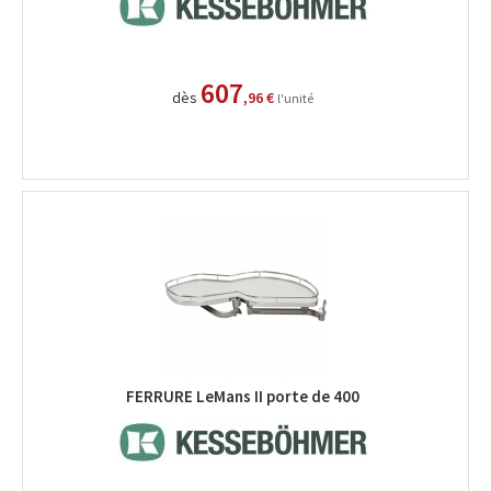
607
dès
,96 €
l'unité
FERRURE LeMans II porte de 400