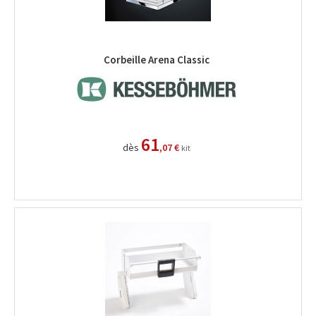
Corbeille Arena Classic
61
dès
,07 €
kit