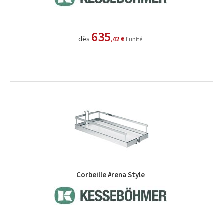
635
dès
,42 €
l'unité
Corbeille Arena Style