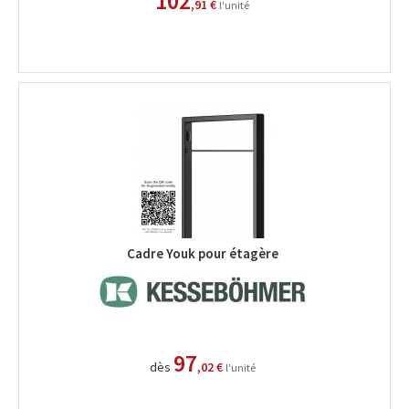
102
,91 €
l'unité
Cadre Youk pour étagère
97
dès
,02 €
l'unité