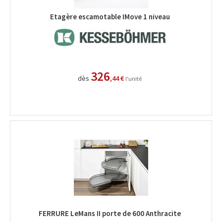
Etagère escamotable IMove 1 niveau
326
dès
,44 €
l'unité
FERRURE LeMans II porte de 600 Anthracite