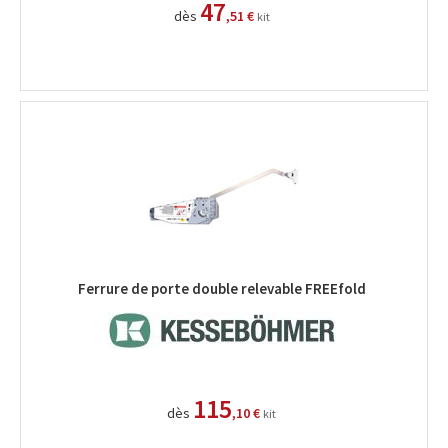
47
dès
,51 €
kit
Ferrure de porte double relevable FREEfold
115
dès
,10 €
kit