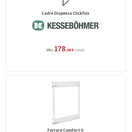
Cadre Dispensa Clickfixx
178
dès
,44 €
l'unité
Ferrure Comfort II