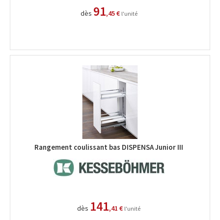
91
dès
,45 €
l'unité
Rangement coulissant bas DISPENSA Junior III
141
dès
,41 €
l'unité