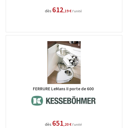
612
dès
,19 €
l'unité
FERRURE LeMans II porte de 600
651
dès
,20 €
l'unité