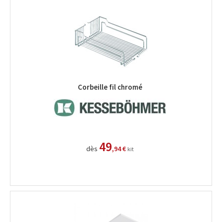
Corbeille fil chromé
49
dès
,94 €
kit