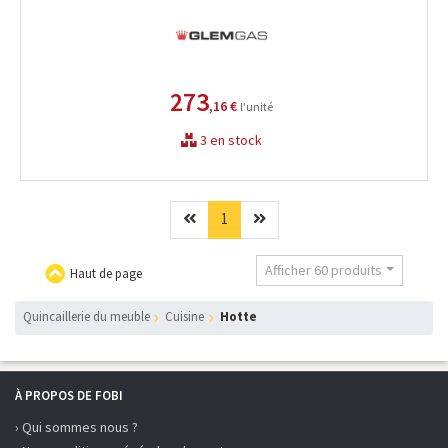
273
,16 €
l'unité
3 en stock
Précédent
(current)
Suivant
1
Afficher 60 produits
Haut de page
Quincaillerie du meuble
Cuisine
Hotte
À PROPOS DE FOBI
› Qui sommes nous ?