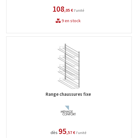
108
,05 €
l'unité
9 en stock
Range chaussures fixe
95
dès
,57 €
l'unité