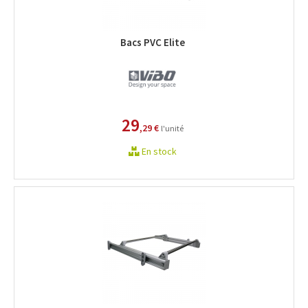
Bacs PVC Elite
29
,29 €
l'unité
En stock