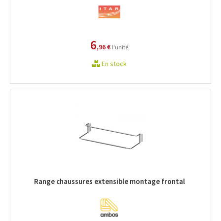
6
,96 €
l'unité
En stock
Range chaussures extensible montage frontal