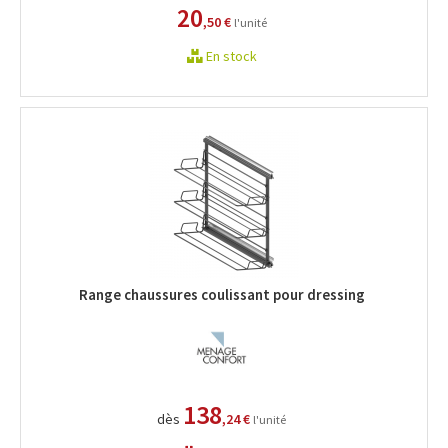
20
,50 €
l'unité
En stock
Range chaussures coulissant pour dressing
138
dès
,24 €
l'unité