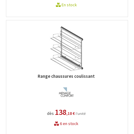
En stock
Range chaussures coulissant
138
dès
,18 €
l'unité
6 en stock