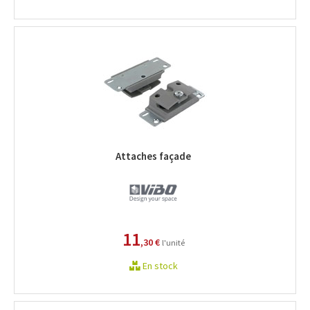
Attaches façade
11
,30 €
l'unité
En stock