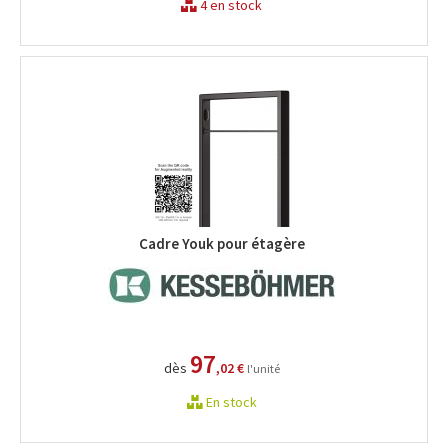
4 en stock
Cadre Youk pour étagère
97
dès
,02 €
l'unité
En stock