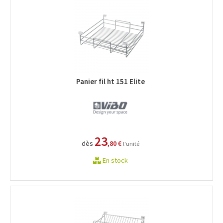
Panier fil ht 151 Elite
23
dès
,80 €
l'unité
En stock