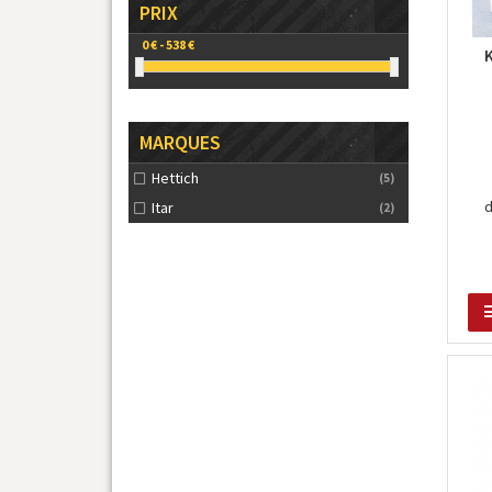
PRIX
MARQUES
Hettich
(5)
Itar
(2)