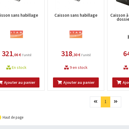
isson sans habillage
Caisson sans habillage
Caisson à
dossie
321
318
6
,06 €
,30 €
l'unité
l'unité
En stock
9 en stock
Ajouter au panier
Ajouter au panier
Ajo
Précédent
(current)
Suivan
1
Haut de page