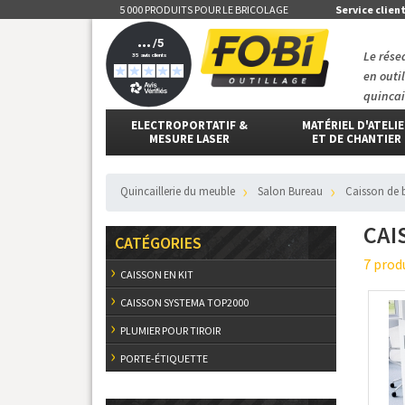
5 000 PRODUITS POUR LE BRICOLAGE
Service clien
Le rése
en outi
quincai
ELECTROPORTATIF &
MATÉRIEL D'ATELI
MESURE LASER
ET DE CHANTIER
Quincaillerie du meuble
Salon Bureau
Caisson de
CAI
CATÉGORIES
7 prod
CAISSON EN KIT
CAISSON SYSTEMA TOP2000
PLUMIER POUR TIROIR
PORTE-ÉTIQUETTE