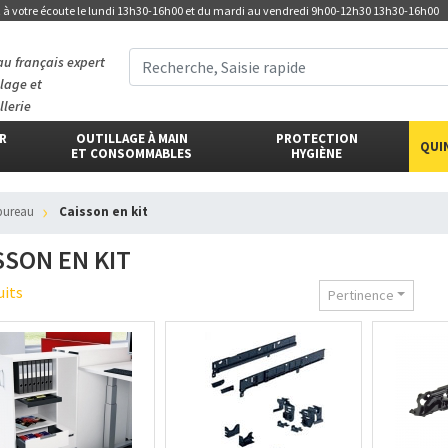
t
à votre écoute
le lundi 13h30-16h00 et du mardi au vendredi 9h00-12h30 13h30-16h00
au français expert
llage et
llerie
ER
OUTILLAGE À MAIN
PROTECTION
QUI
ET CONSOMMABLES
HYGIÈNE
 bureau
Caisson en kit
SSON EN KIT
uits
Pertinence