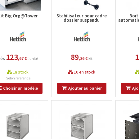
Kit Big Org@Tower
Stabilisateur pour cadre
Boît
dossier suspendu
automatiq
123
89
1
dès
,67 €
,86 €
l'unité
kit
En stock
10 en stock
Selon référence
Choisir un modèle
Ajouter au panier
Ajo