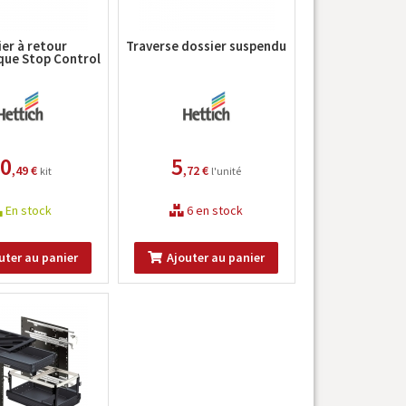
ier à retour
Traverse dossier suspendu
ue Stop Control
0
5
,49 €
,72 €
kit
l'unité
En stock
6 en stock
uter au panier
Ajouter au panier