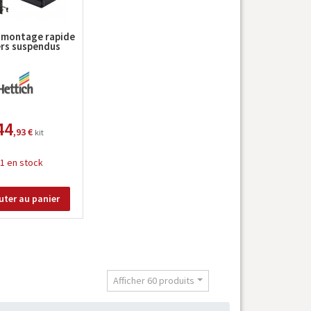
 montage rapide
rs suspendus
44
,93 €
kit
1 en stock
uter au panier
t
Afficher 60 produits