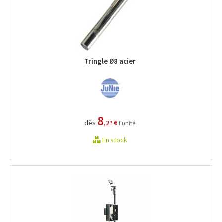
Tringle Ø8 acier
8
dès
,27 €
l'unité
En stock