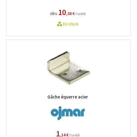
10
dès
,38 €
l'unité
En stock
Gâche équerre acier
1
,14 €
l'unité