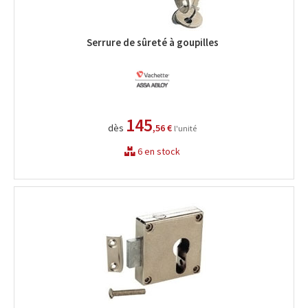
Serrure de sûreté à goupilles
145
dès
,56 €
l'unité
6 en stock