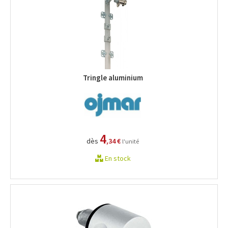
Tringle aluminium
4
dès
,34 €
l'unité
En stock