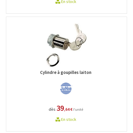
En stock
Cylindre à goupilles laiton
39
dès
,64 €
l'unité
En stock