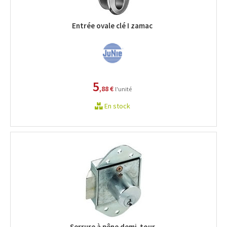
Entrée ovale clé I zamac
5
,88 €
l'unité
En stock
Serrure à pêne demi-tour