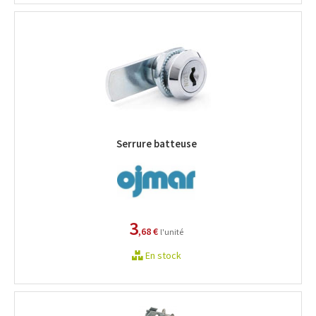
Serrure batteuse
3
,68 €
l'unité
En stock