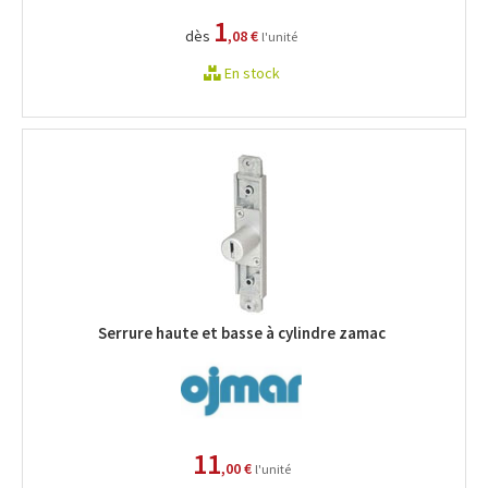
1
dès
,08 €
l'unité
En stock
Serrure haute et basse à cylindre zamac
11
,00 €
l'unité