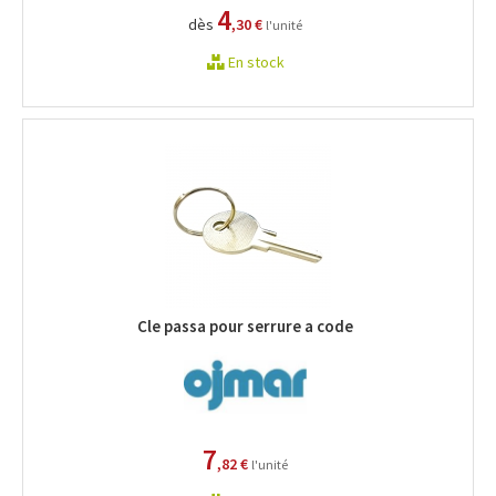
4
dès
,30 €
l'unité
En stock
Cle passa pour serrure a code
7
,82 €
l'unité