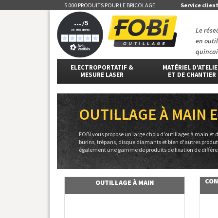
5 000 PRODUITS POUR LE BRICOLAGE
Service clien
Le rése
en outi
quincai
ELECTROPORTATIF &
MATÉRIEL D'ATELI
MESURE LASER
ET DE CHANTIER
OUTILLAGE À MAIN
FOBI vous propose un large choix d'outillages à main et 
burins, trépans, disque diamants et bien d'autres produ
également une gamme de produits de fixation de différents
CON
OUTILLAGE À MAIN