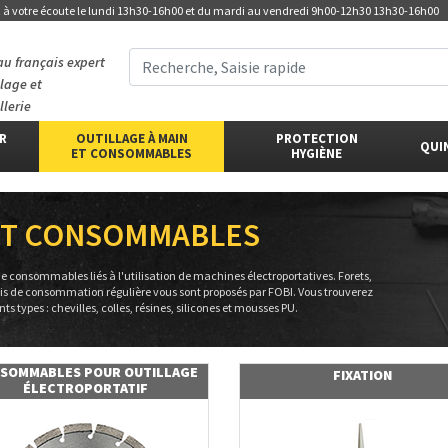
t
à votre écoute
le lundi 13h30-16h00 et du mardi au vendredi 9h00-12h30 13h30-16h00
au français expert
llage et
llerie
ER
OUTILLAGE À MAIN
PROTECTION
QUI
ET CONSOMMABLES
HYGIÈNE
 ET CONSOMMABLES
de consommables liés à l'utilisation de machines électroportatives. Forets,
tis de consommation régulière vous sont proposés par FOBI. Vous trouverez
 types : chevilles, colles, résines, silicones et mousses PU.
SOMMABLES POUR OUTILLAGE
FIXATION
ÉLECTROPORTATIF