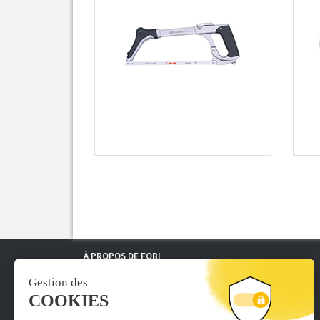
À PROPOS DE FOBI
› Qui sommes nous ?
› Nos conditions générales de vente
› Mentions légales