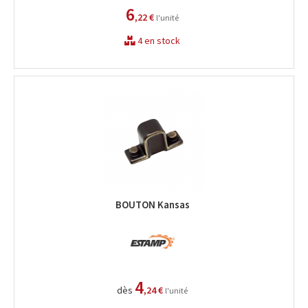
6
,22 €
l'unité
4 en stock
BOUTON Kansas
4
dès
,24 €
l'unité