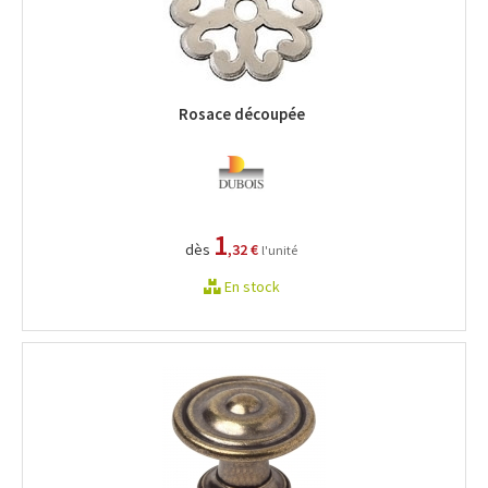
Rosace découpée
1
dès
,32 €
l'unité
En stock