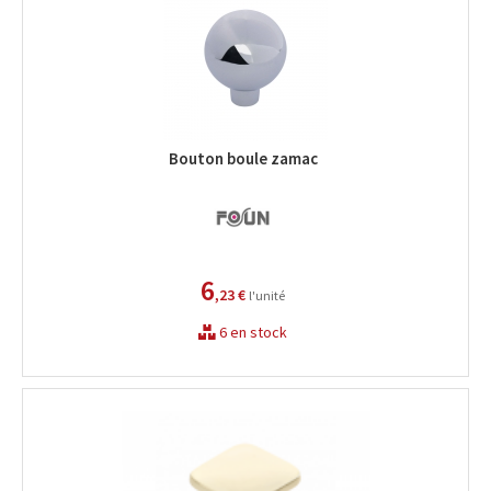
Bouton boule zamac
6
,23 €
l'unité
6 en stock