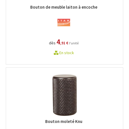
Bouton de meuble laiton à encoche
4
dès
,91 €
l'unité
En stock
Bouton moleté Knu