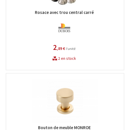
Rosace avec trou central carré
2
,89 €
l'unité
2 en stock
Bouton de meuble MONROE