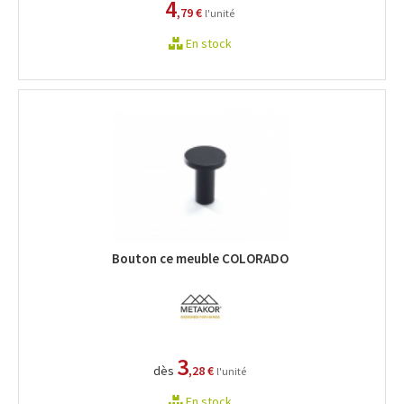
4
,79 €
l'unité
En stock
Bouton ce meuble COLORADO
3
dès
,28 €
l'unité
En stock