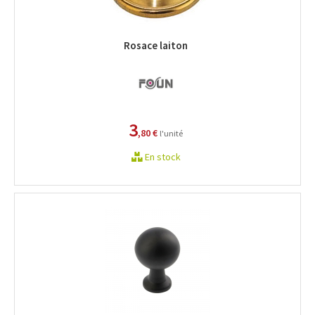
Rosace laiton
3
,80 €
l'unité
En stock