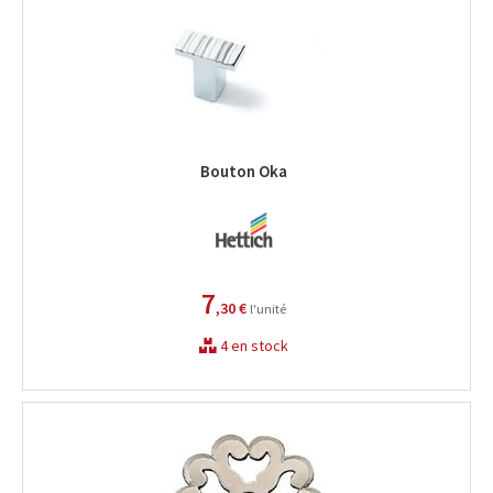
Bouton Oka
7
,30 €
l'unité
4 en stock