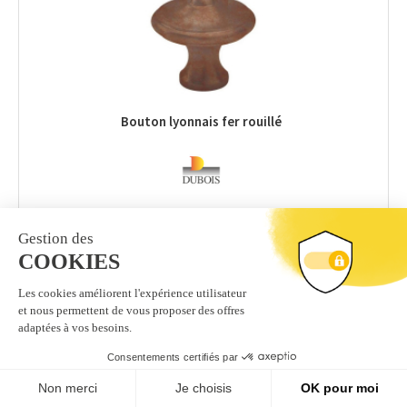
Bouton lyonnais fer rouillé
12
,31 €
l'unité
9 en stock