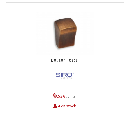
Bouton Fosca
6
,53 €
l'unité
4 en stock