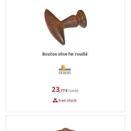
Bouton olive fer rouillé
23
,77 €
l'unité
6 en stock