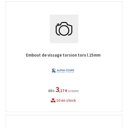
Embout de vissage torsion torx l.25mm
3
dès
,17 €
la boite
10 en stock