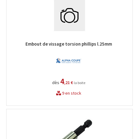
Embout de vissage torsion phillips l.25mm
4
dès
,21 €
la boite
9 en stock