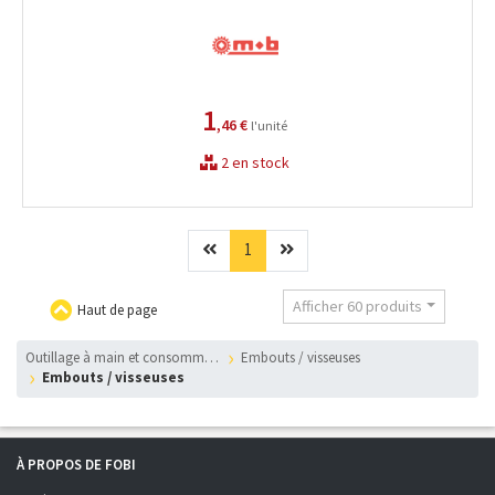
1
,46 €
l'unité
2 en stock
Précédent
(current)
Suivant
1
Afficher 60 produits
Haut de page
outillage à main et consommables
embouts / visseuses
embouts / visseuses
À PROPOS DE FOBI