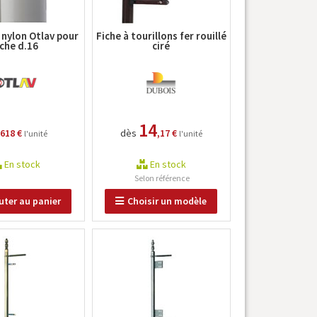
 nylon Otlav pour
Fiche à tourillons fer rouillé
iche d.16
ciré
14
2618 €
dès
,17 €
l'unité
l'unité
En stock
En stock
Selon référence
uter au panier
Choisir un modèle