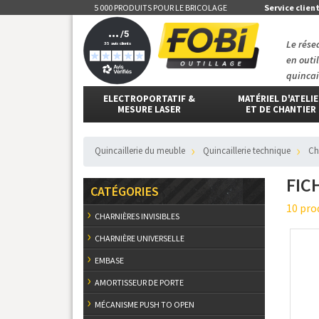
5 000 PRODUITS POUR LE BRICOLAGE
Service clien
Le rése
en outi
quincai
ELECTROPORTATIF &
MATÉRIEL D'ATELI
MESURE LASER
ET DE CHANTIER
Quincaillerie du meuble
Quincaillerie technique
C
FIC
CATÉGORIES
10 pro
CHARNIÈRES INVISIBLES
CHARNIÈRE UNIVERSELLE
EMBASE
AMORTISSEUR DE PORTE
MÉCANISME PUSH TO OPEN