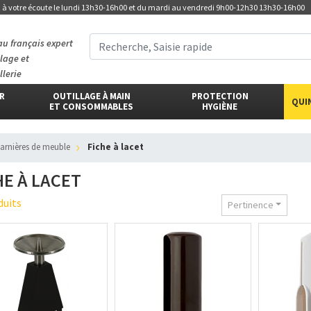
t
à votre écoute
le lundi 13h30-16h00 et du mardi au vendredi 9h00-12h30 13h30-16h00
au français expert
llage et
llerie
ER
OUTILLAGE À MAIN
PROTECTION
QUI
ET CONSOMMABLES
HYGIÈNE
harnières de meuble
Fiche à lacet
HE À LACET
duits
Pertinence