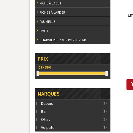
FICHE À LACET
FICHES À LARDER
Em
PAUMELLE
PIVOT
CHARNIÈRES POUR PORTE VERRE
PRIX
MARQUES
Dubois
(6)
Itar
(1)
Otlav
(2)
Volpato
(1)