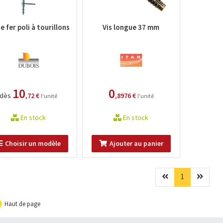
e fer poli à tourillons
Vis longue 37 mm
10
0
dès
,72 €
,8976 €
l'unité
l'unité
En stock
En stock
Choisir un modèle
Ajouter au panier
Précédent
(current)
Suivan
1
Haut de page