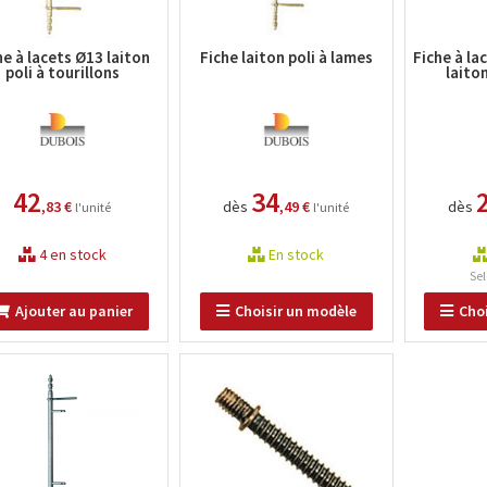
he à lacets Ø13 laiton
Fiche laiton poli à lames
Fiche à la
poli à tourillons
laiton
42
34
,83 €
dès
,49 €
dès
l'unité
l'unité
4 en stock
En stock
Sel
Ajouter au panier
Choisir un modèle
Cho