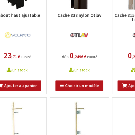
bout haut ajustable
Cache 838 nylon Otlav
Cache 815
f
23
0
0
,71 €
dès
,2496 €
,
l'unité
l'unité
En stock
En stock
Ajouter au panier
Choisir un modèle
Ajo