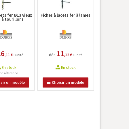
cets fer Ø13 vieux
Fiches à lacets fer à lames
 à tourillons
26
11
,11 €
dès
,12 €
l'unité
l'unité
En stock
En stock
on référence
isir un modèle
Choisir un modèle