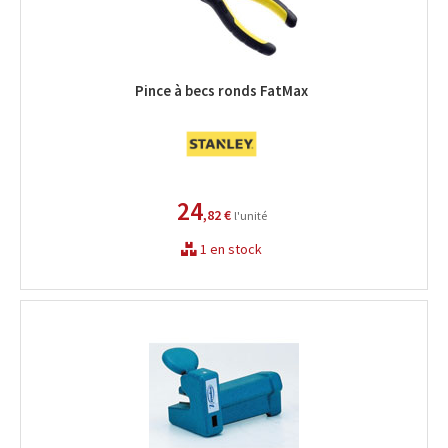
Pince à becs ronds FatMax
24
,82 €
l'unité
1 en stock