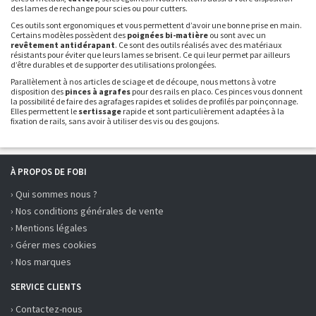
des lames de rechange pour scies ou pour cutters.
Ces outils sont ergonomiques et vous permettent d’avoir une bonne prise en main.
Certains modèles possèdent des
poignées bi-matière
ou sont avec un
revêtement antidérapant
. Ce sont des outils réalisés avec des matériaux
résistants pour éviter que leurs lames se brisent. Ce qui leur permet par ailleurs
d’être durables et de supporter des utilisations prolongées.
Parallèlement à nos articles de sciage et de découpe, nous mettons à votre
disposition des
pinces à agrafes
pour des rails en placo. Ces pinces vous donnent
la possibilité de faire des agrafages rapides et solides de profilés par poinçonnage.
Elles permettent le
sertissage
rapide et sont particulièrement adaptées à la
fixation de rails, sans avoir à utiliser des vis ou des goujons.
À PROPOS DE FOBI
› Qui sommes nous ?
› Nos conditions générales de vente
› Mentions légales
› Gérer mes cookies
› Nos marques
SERVICE CLIENTS
› Contactez-nous