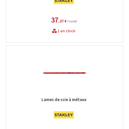
37
,37 €
l'unité
1 en stock
Lames de scie à métaux