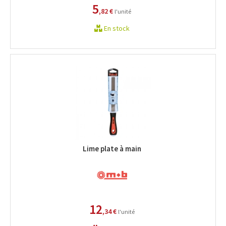
5
,82 €
l'unité
En stock
Lime plate à main
12
,34 €
l'unité