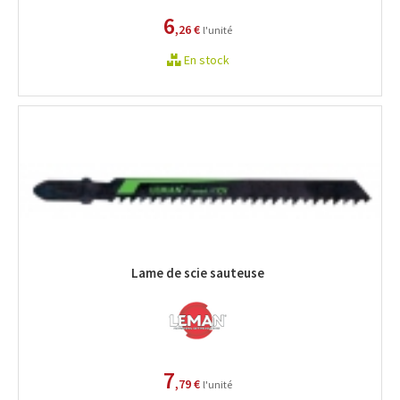
6
,26 €
l'unité
En stock
Lame de scie sauteuse
7
,79 €
l'unité