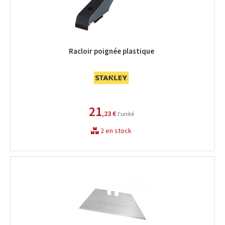
Racloir poignée plastique
21
,23 €
l'unité
2 en stock