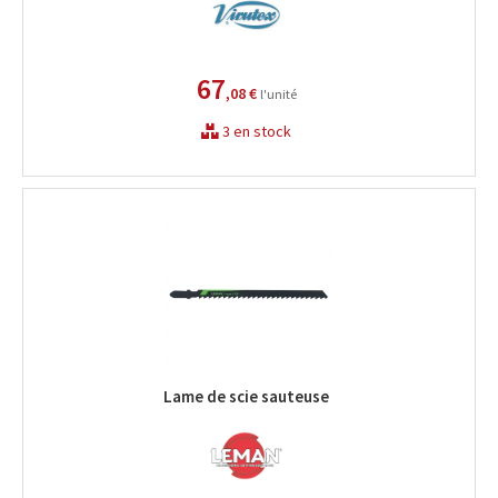
67
,08 €
l'unité
3 en stock
Lame de scie sauteuse