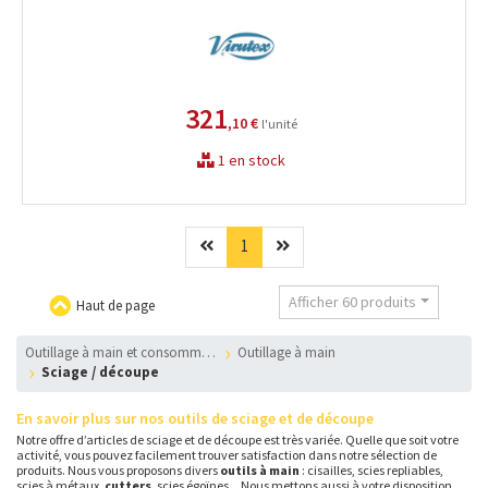
321
,10 €
l'unité
1 en stock
Précédent
(current)
Suivant
1
Afficher 60 produits
Haut de page
outillage à main et consommables
Outillage à main
Sciage / découpe
En savoir plus sur nos outils de sciage et de découpe
Notre offre d’articles de sciage et de découpe est très variée. Quelle que soit votre
activité, vous pouvez facilement trouver satisfaction dans notre sélection de
produits. Nous vous proposons divers
outils à main
: cisailles, scies repliables,
scies à métaux,
cutters
, scies égoïnes... Nous mettons aussi à votre disposition