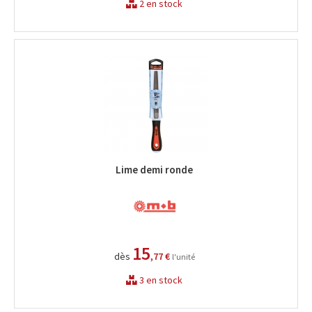
2 en stock
Lime demi ronde
15
dès
,77 €
l'unité
3 en stock