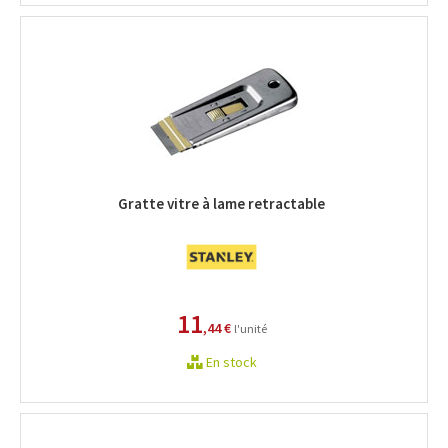
Gratte vitre à lame retractable
11
,44 €
l'unité
En stock