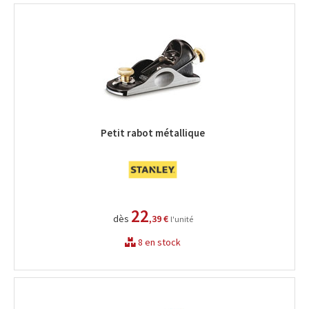
Petit rabot métallique
22
dès
,39 €
l'unité
8 en stock