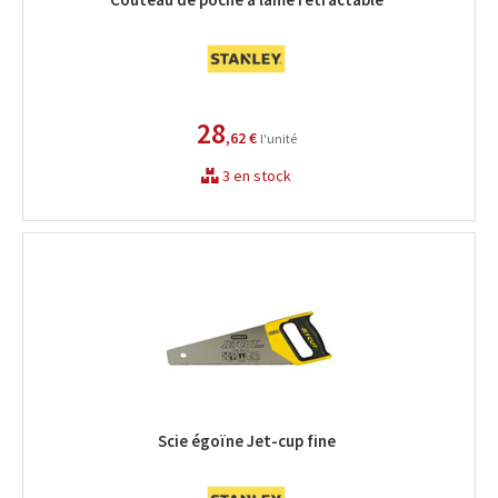
28
,62 €
l'unité
3 en stock
Scie égoïne Jet-cup fine