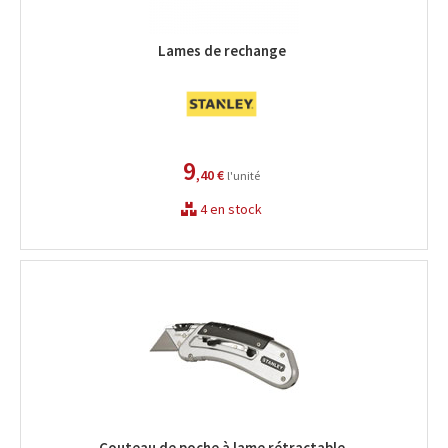
Lames de rechange
9
,40 €
l'unité
4 en stock
Couteau de poche à lame rétractable