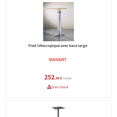
Pied télescopique avec base large
252
,06 €
l'unité
6 en stock