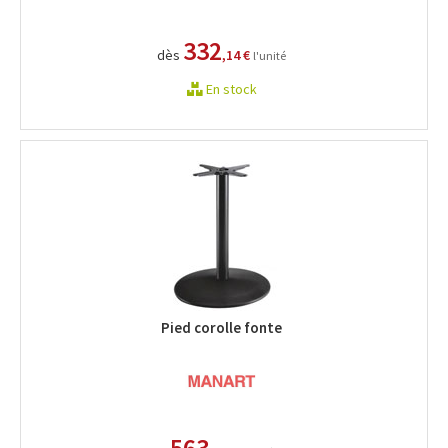
332
dès
,14 €
l'unité
En stock
Pied corolle fonte
563