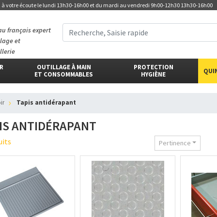
t
à votre écoute
le lundi 13h30-16h00 et du mardi au vendredi 9h00-12h30 13h30-16h00
au français expert
llage et
llerie
ER
OUTILLAGE À MAIN
PROTECTION
QUI
ET CONSOMMABLES
HYGIÈNE
ir
Tapis antidérapant
IS ANTIDÉRAPANT
uits
Pertinence