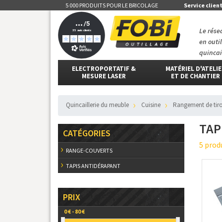
5 000 PRODUITS POUR LE BRICOLAGE
Service clien
Le rése
en outi
quincai
ELECTROPORTATIF &
MATÉRIEL D'ATELI
MESURE LASER
ET DE CHANTIER
Quincaillerie du meuble
Cuisine
Rangement de tiro
TAP
CATÉGORIES
5 prod
RANGE-COUVERTS
TAPIS ANTIDÉRAPANT
PRIX