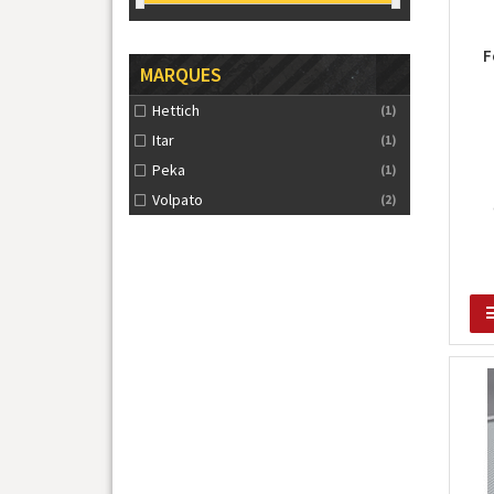
F
MARQUES
Hettich
(1)
Itar
(1)
Peka
(1)
Volpato
(2)