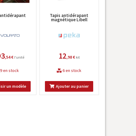
 antidérapant
Tapis antidérapant
magnétique Libell
93
12
,54 €
,98 €
l'unité
kit
9 en stock
6 en stock
isir un modèle
Ajouter au panier