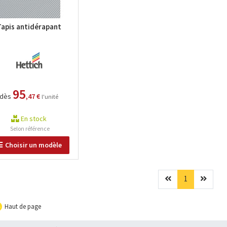
Tapis antidérapant
95
dès
,47 €
l'unité
En stock
Selon référence
Choisir un modèle
Précédent
(current)
Suivan
1
Haut de page