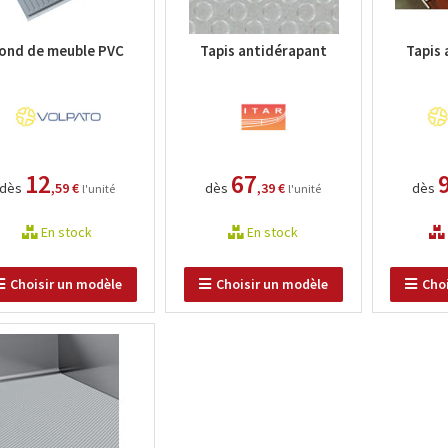
ond de meuble PVC
Tapis antidérapant
Tapis
12
67
dès
,59 €
dès
,39 €
dès
l'unité
l'unité
En stock
En stock
Choisir un modèle
Choisir un modèle
Cho