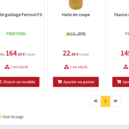
 de guidage Festool FS
Huile de coupe
Fausse 
164
22
14
dès
,83 €
,88 €
l'unité
l'unité
2 en stock
1 en stock
Choisir un modèle
Ajouter au panier
Ajo
Précédent
(current)
Suivan
1
Haut de page