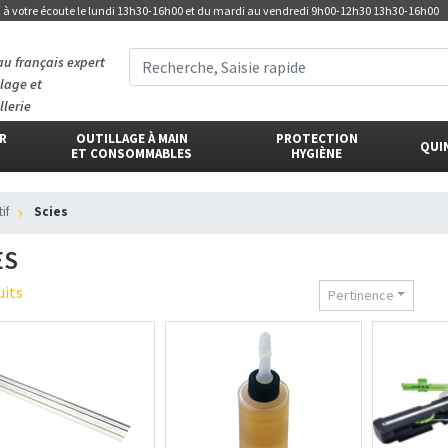
t
à votre écoute
le lundi 13h30-16h00 et du mardi au vendredi 9h00-12h30 13h30-16h00
au français expert
llage et
llerie
ER
OUTILLAGE À MAIN
PROTECTION
QUI
ET CONSOMMABLES
HYGIÈNE
if
scies
ES
uits
Pertinence