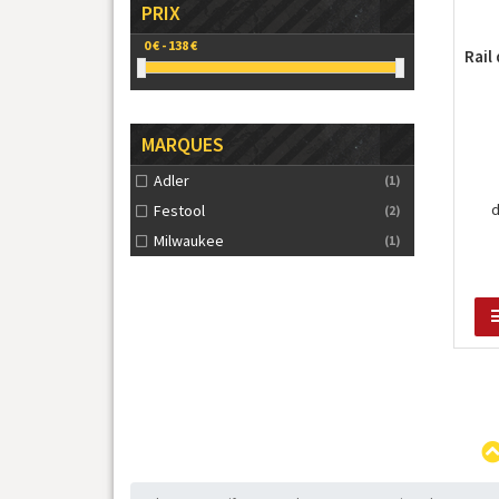
PRIX
Rail
MARQUES
Adler
(1)
Festool
(2)
Milwaukee
(1)