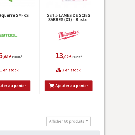
equerre SM-KS
SET 5 LAMES DE SCIES
SABRES (X1) - Blister
5
13
,68 €
,02 €
l'unité
l'unité
1 en stock
3 en stock
uter au panier
Ajouter au panier
t
Afficher 60 produits