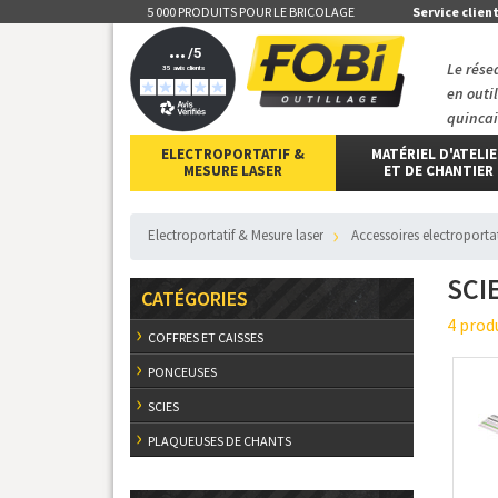
5 000 PRODUITS POUR LE BRICOLAGE
Service clien
Le rése
en outi
quincai
ELECTROPORTATIF &
MATÉRIEL D'ATELI
MESURE LASER
ET DE CHANTIER
Electroportatif & Mesure laser
accessoires electroportat
SCI
CATÉGORIES
4 prod
COFFRES ET CAISSES
PONCEUSES
SCIES
PLAQUEUSES DE CHANTS