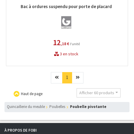
Bac à ordures suspendu pour porte de placard
12
,18 €
l'unité
3 en stock
Précédent
(current)
Suivant
1
Afficher 60 produits
Haut de page
Quincaillerie du meuble
Poubelles
Poubelle pivotante
À PROPOS DE FOBI