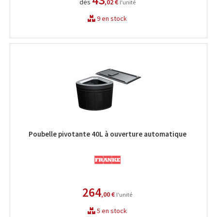
dès
,02 €
l'unité
9 en stock
Poubelle pivotante 40L à ouverture automatique
264
,00 €
l'unité
5 en stock