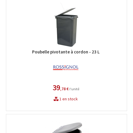
Poubelle pivotante à cordon - 23 L
39
,78 €
l'unité
1 en stock