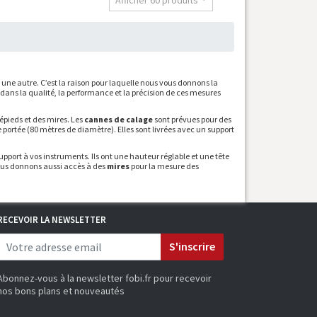
Afficher 60 produits
t une autre. C’est la raison pour laquelle nous vous donnons la
r dans la qualité, la performance et la précision de ces mesures
épieds et des mires. Les
cannes de calage
sont prévues pour des
de portée (80 mètres de diamètre). Elles sont livrées avec un support
upport à vos instruments. Ils ont une hauteur réglable et une tête
vous donnons aussi accès à des
mires
pour la mesure des
RECEVOIR LA NEWSLETTER
S'inscrire
Abonnez-vous à la newsletter fobi.fr pour recevoir
nos bons plans et nouveautés