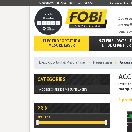
5 000 PRODUITS POUR LE BRICOLAGE
Service clien
Le rése
en outi
quincai
ELECTROPORTATIF &
MATÉRIEL D'ATELI
MESURE LASER
ET DE CHANTIER
Electroportatif & Mesure laser
mesure laser
Acces
ACC
CATÉGORIES
Pour acc
marque
ACCESSOIRES DE MESURE LASER
1 prod
PRIX