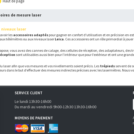
Haut de page
soires de mesure laser
 niveaux laser
avoir les
accessoires adaptés
pour gagner en confort d'utilisation et en précision en es
és aux télémètres ou aux niveaux laser
Leica
. Ces accessoires ont un rôle primordial à joue
ose, vous avez des cannes de calage, des cellules de réception, des adaptateurs, des tr
réception
sont utilisables aussi bien pour l’intérieur que pour l’extérieur et ont une gran
laser afin que vos mesures et vos nivellements soient précis. Les
trépieds
servent de s
eurs dans le but d’effectuer des mesures indirectes précises avec les lasermètres. Nous 
SERVICE CLIENT
Le lundi 13h30-16h00
Du mardi au vendredi 9h00-12h30 13h30-16h00
MOYENS DE PAIEMENT