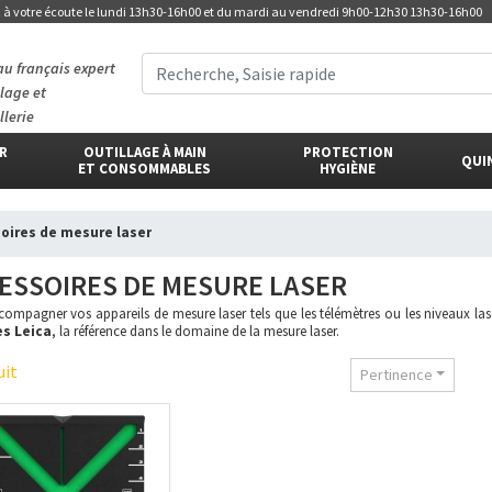
t
à votre écoute
le lundi 13h30-16h00 et du mardi au vendredi 9h00-12h30 13h30-16h00
au français expert
llage et
llerie
ER
OUTILLAGE À MAIN
PROTECTION
QUI
ET CONSOMMABLES
HYGIÈNE
soires de mesure laser
ESSOIRES DE MESURE LASER
ompagner vos appareils de mesure laser tels que les télémètres ou les niveaux l
s Leica
, la référence dans le domaine de la mesure laser.
uit
Pertinence