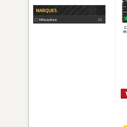
MARQUES
Milwaukee
(1)
C
m