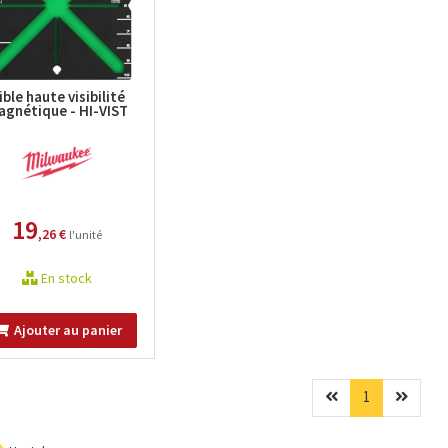
ible haute visibilité
agnétique - HI-VIST
19
,26 €
l'unité
En stock
Ajouter au panier
Précédent
(current)
Suivan
1