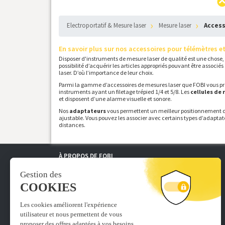
Electroportatif & Mesure laser
mesure laser
Acces
En savoir plus sur nos accessoires pour télémètres et
Disposer d'instruments de mesure laser de qualité est une chose, 
possibilité d’acquérir les articles appropriés pouvant être associ
laser. D’où l’importance de leur choix.
Parmi la gamme d’accessoires de mesures laser que FOBI vous prop
instruments ayant un filetage trépied 1/4 et 5/8. Les
cellules de 
et disposent d’une alarme visuelle et sonore.
Nos
adaptateurs
vous permettent un meilleur positionnement du 
ajustable. Vous pouvez les associer avec certains types d’adaptat
distances.
À PROPOS DE FOBI
› Qui sommes nous ?
› Nos conditions générales de vente
› Mentions légales
› Gérer mes cookies
› Nos marques