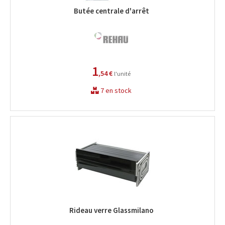
Butée centrale d'arrêt
1
,54 €
l'unité
7 en stock
Rideau verre Glassmilano