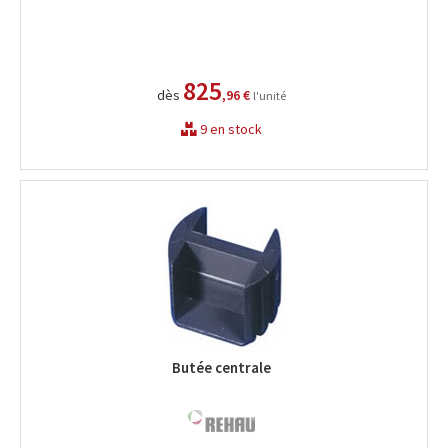
825
dès
,96 €
l'unité
9 en stock
Butée centrale