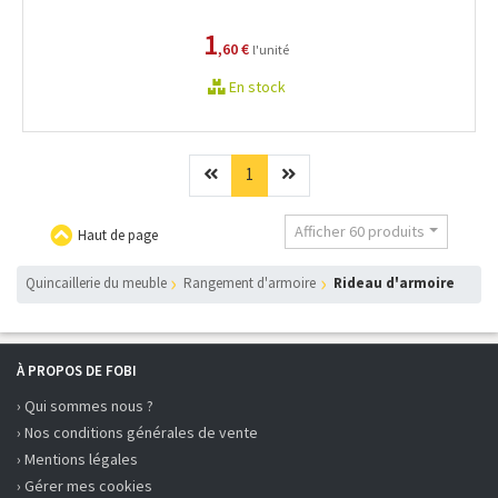
1
,60 €
l'unité
En stock
Précédent
(current)
Suivant
1
Afficher 60 produits
Haut de page
Quincaillerie du meuble
Rangement d'armoire
Rideau d'armoire
À PROPOS DE FOBI
› Qui sommes nous ?
› Nos conditions générales de vente
› Mentions légales
› Gérer mes cookies