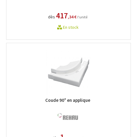
417
dès
,34 €
l'unité
En stock
Coude 90° en applique
1