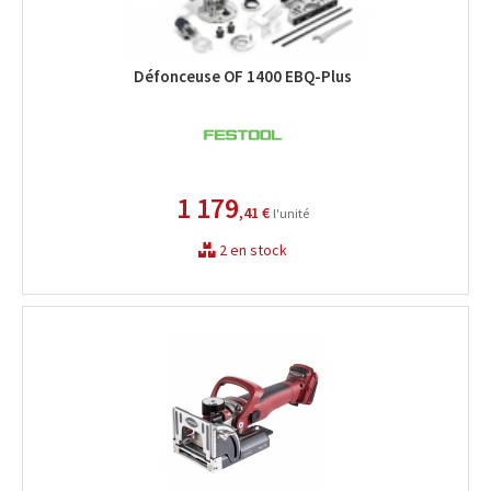
Défonceuse OF 1400 EBQ-Plus
1 179
,41 €
l'unité
2 en stock