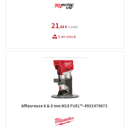
21
,68 €
l'unité
5 en stock
Affleureuse 6 & 8 mm M18 FUEL™-4933479073