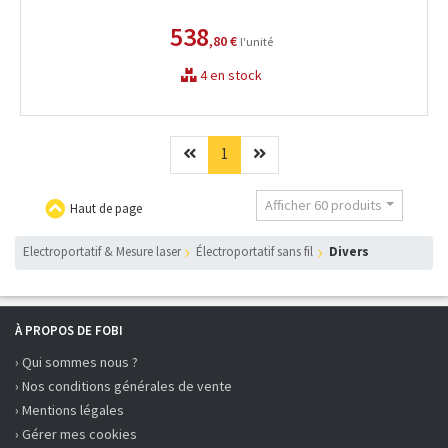
538
,80 €
l'unité
4 en stock
Précédent
(current)
Suivant
1
Afficher 60 produits
Haut de page
Electroportatif & Mesure laser
électroportatif sans fil
divers
À PROPOS DE FOBI
› Qui sommes nous ?
› Nos conditions générales de vente
› Mentions légales
› Gérer mes cookies