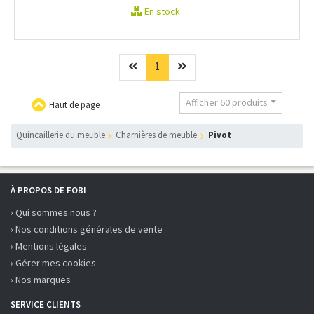
En stock
Précédent
(current)
Suivant
1
Afficher 60 produits
Haut de page
Quincaillerie du meuble
Charnières de meuble
Pivot
À PROPOS DE FOBI
› Qui sommes nous ?
› Nos conditions générales de vente
› Mentions légales
› Gérer mes cookies
› Nos marques
SERVICE CLIENTS