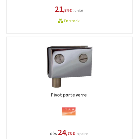
21
,84 €
l'unité
En stock
Pivot porte verre
24
dès
,73 €
la paire