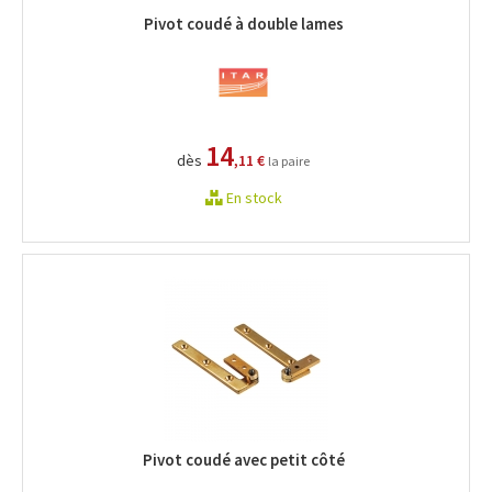
Pivot coudé à double lames
14
dès
,11 €
la paire
En stock
Pivot coudé avec petit côté