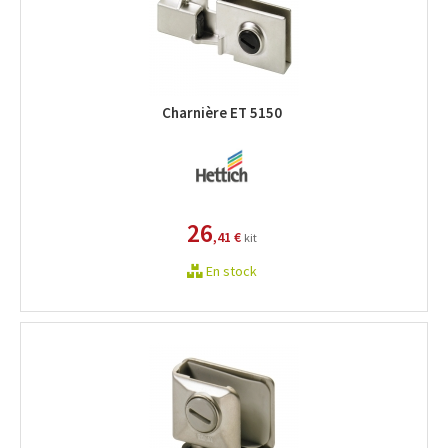
Charnière ET 5150
26
,41 €
kit
En stock