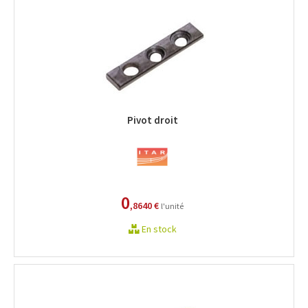
Pivot droit
0
,8640 €
l'unité
En stock