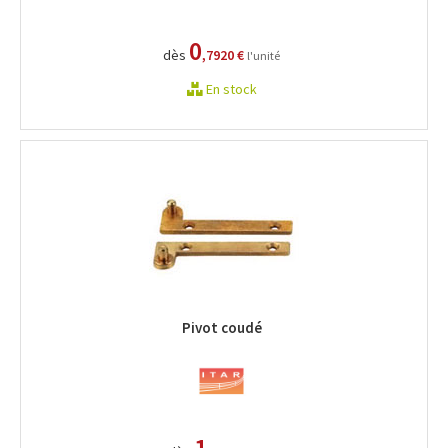
0
dès
,7920 €
l'unité
En stock
Pivot coudé
1