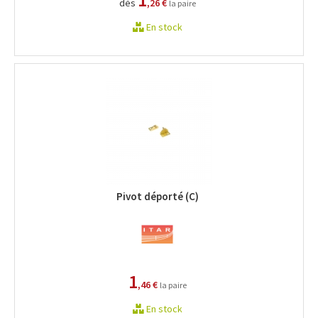
dès
,26 €
la paire
En stock
Pivot déporté (C)
1
,46 €
la paire
En stock