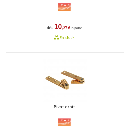
10
dès
,27 €
la paire
En stock
Pivot droit