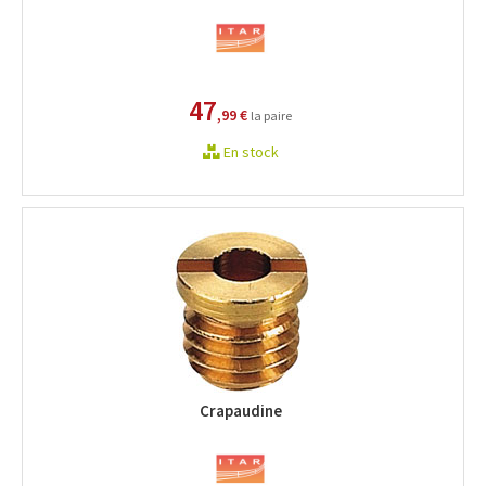
47
,99 €
la paire
En stock
Crapaudine