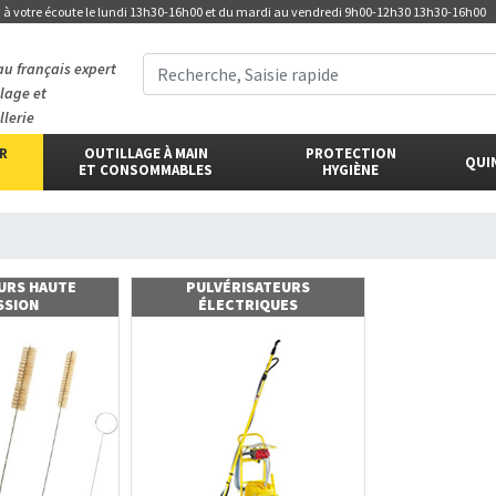
t
à votre écoute
le lundi 13h30-16h00 et du mardi au vendredi 9h00-12h30 13h30-16h00
au français expert
llage et
llerie
ER
OUTILLAGE À MAIN
PROTECTION
QUI
ET CONSOMMABLES
HYGIÈNE
URS HAUTE
PULVÉRISATEURS
SSION
ÉLECTRIQUES