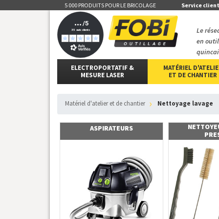
5 000 PRODUITS POUR LE BRICOLAGE
Service clien
Le rése
en outi
quincai
ELECTROPORTATIF &
MATÉRIEL D'ATELI
MESURE LASER
ET DE CHANTIER
matériel d'atelier et de chantier
nettoyage lavage
NETTOYE
ASPIRATEURS
PRE