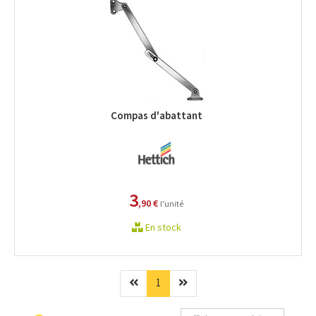
Compas d'abattant
3
,90 €
l'unité
En stock
Précédent
(current)
Suivant
1