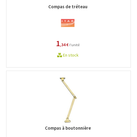
Compas de tréteau
1
,34 €
l'unité
En stock
Compas à boutonnière