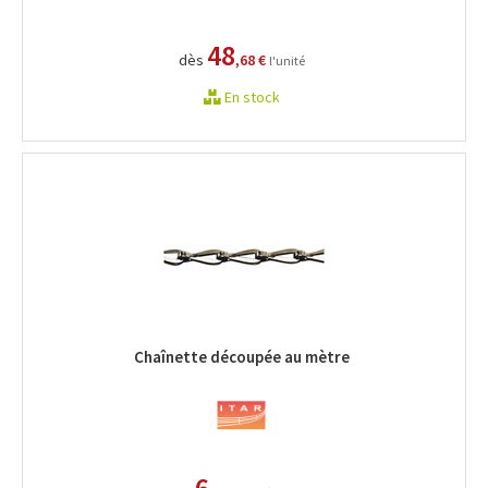
48
dès
,68 €
l'unité
En stock
Chaînette découpée au mètre
6