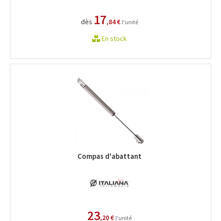
17
dès
,84 €
l'unité
En stock
Compas d'abattant
23
,20 €
l'unité