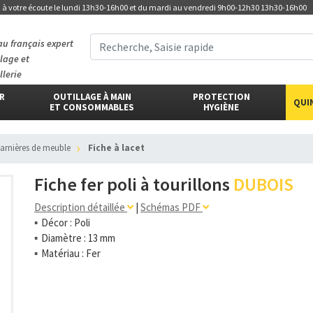
t
à votre écoute
le lundi 13h30-16h00 et du mardi au vendredi 9h00-12h30 13h30-16h00
au français expert
llage et
llerie
ER
OUTILLAGE À MAIN
PROTECTION
QUI
ET CONSOMMABLES
HYGIÈNE
harnières de meuble
Fiche à lacet
Fiche fer poli à tourillons
DUBOIS
Description détaillée
|
Schémas PDF
Décor : Poli
Diamètre : 13 mm
Matériau : Fer