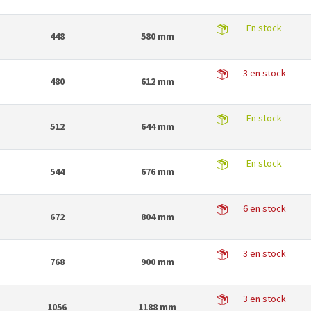
En stock
448
580 mm
3 en stock
480
612 mm
En stock
512
644 mm
En stock
544
676 mm
6 en stock
672
804 mm
3 en stock
768
900 mm
3 en stock
1056
1188 mm