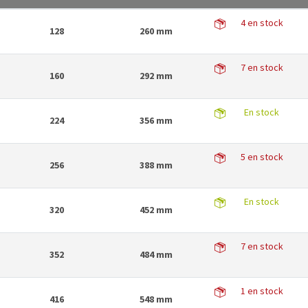
4 en stock
128
260 mm
7 en stock
160
292 mm
En stock
224
356 mm
5 en stock
256
388 mm
En stock
320
452 mm
7 en stock
352
484 mm
1 en stock
416
548 mm