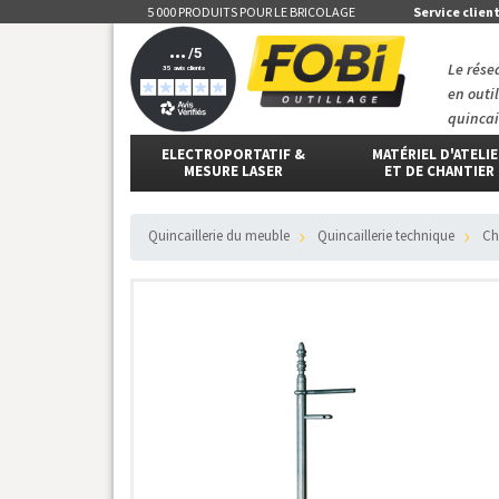
5 000 PRODUITS POUR LE BRICOLAGE
Service clien
Le rése
en outi
quincai
ELECTROPORTATIF &
MATÉRIEL D'ATELI
MESURE LASER
ET DE CHANTIER
Quincaillerie du meuble
Quincaillerie technique
C