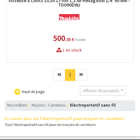
Visseuse à Chocs 10,8V Li-Ion 1,3 Ah Hexagonal 1/4' 90 Nm -
TD090DWJ
500
,05 €
l'unité
1 en stock
Précédent
(current)
Suivant
1
Afficher 60 produits
Haut de page
nos métiers
Maçons / Carreleurs
Electroportatif sans fil
En savoir plus sur l'électroportatif pour maçons et carreleurs
Tout l'électroportatif sans fil pour les maçons et carreleurs