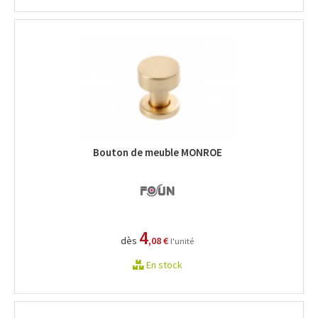
Bouton de meuble MONROE
4
dès
,08 €
l'unité
En stock