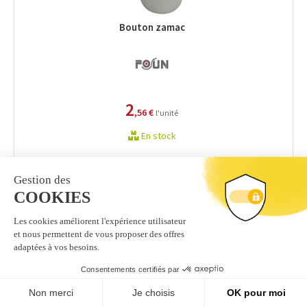
Bouton zamac
2
,56 €
l'unité
En stock
Bouton de meuble zamac ovale 64 x 36