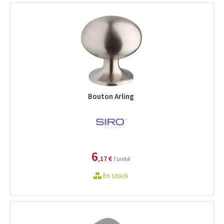
Bouton Arling
6
,17 €
l'unité
En stock