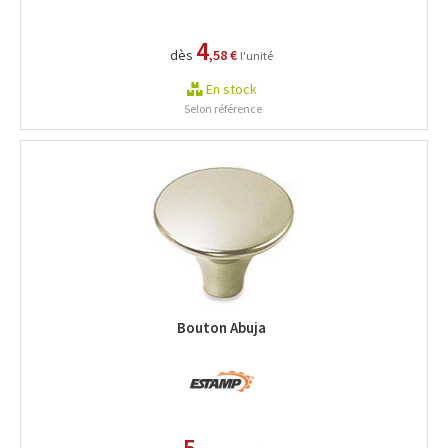
4
dès
,58 €
l'unité
En stock
Selon référence
Bouton Abuja
5