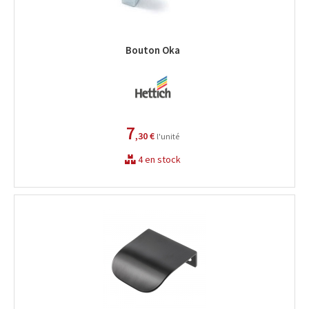
Bouton Oka
7
,30 €
l'unité
4 en stock