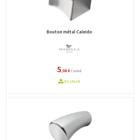
Bouton métal Caleido
5
,08 €
l'unité
En stock