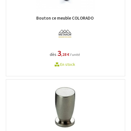
Bouton ce meuble COLORADO
3
dès
,28 €
l'unité
En stock