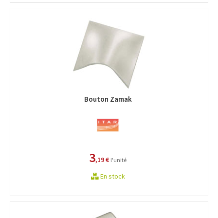
Bouton Zamak
3
,19 €
l'unité
En stock