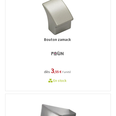
Bouton zamack
3
dès
,55 €
l'unité
En stock