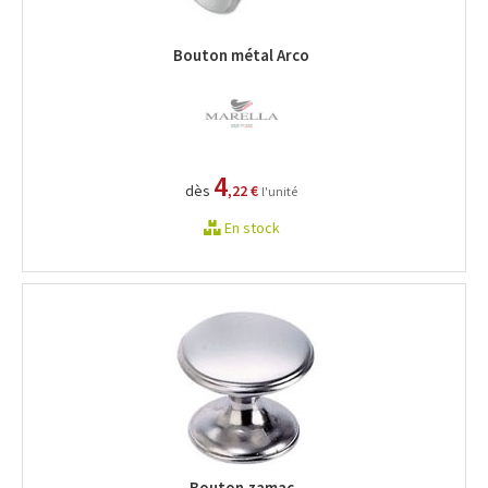
Bouton métal Arco
4
dès
,22 €
l'unité
En stock
Bouton zamac