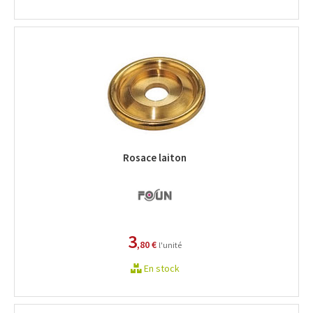
Rosace laiton
3
,80 €
l'unité
En stock