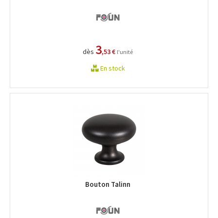
3
dès
,53 €
l'unité
En stock
Bouton Talinn