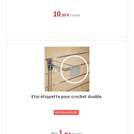
10
,09 €
l'unité
Etui étiquette pour crochet double
1
dès
,49 €
l'unité