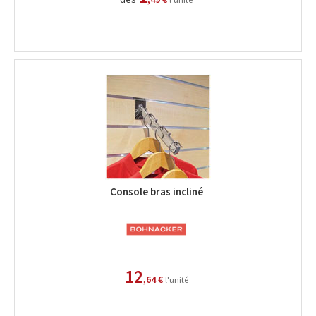
Console bras incliné
12
,64 €
l'unité