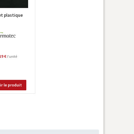
t plastique
19 €
l'unité
r le produit