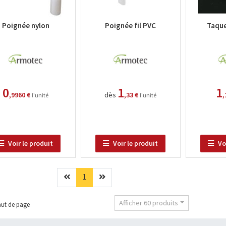
Poignée nylon
Poignée fil PVC
Taque
0
1
1
,9960 €
dès
,33 €
,
l'unité
l'unité
Voir le produit
Voir le produit
Voi
Précédent
(current)
Suivant
1
Afficher 60 produits
ut de page