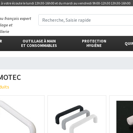
t
à votre écoute
le lundi 13h30-16h00 et du mardi au vendredi 9h00-12h30 13h30-16h00
au français expert
llage et
llerie
ER
OUTILLAGE À MAIN
PROTECTION
QUI
ET CONSOMMABLES
HYGIÈNE
MOTEC
duits