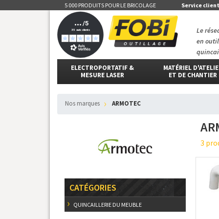
5 000 PRODUITS POUR LE BRICOLAGE
Service clien
Le rése
en outi
quincai
ELECTROPORTATIF &
MATÉRIEL D'ATELI
MESURE LASER
ET DE CHANTIER
Nos marques
ARMOTEC
AR
3 pro
CATÉGORIES
QUINCAILLERIE DU MEUBLE