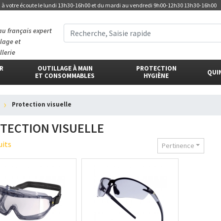
t
à votre écoute
le lundi 13h30-16h00 et du mardi au vendredi 9h00-12h30 13h30-16h00
au français expert
llage et
llerie
ER
OUTILLAGE À MAIN
PROTECTION
QUI
ET CONSOMMABLES
HYGIÈNE
protection visuelle
TECTION VISUELLE
uits
Pertinence