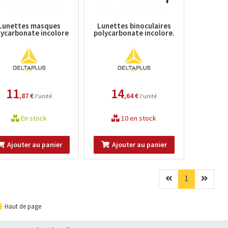
Lunettes masques
Lunettes binoculaires
lycarbonate incolore
polycarbonate incolore.
11
14
,87 €
,64 €
l'unité
l'unité
En stock
10 en stock
Ajouter au panier
Ajouter au panier
Précédent
(current)
Suivan
1
Haut de page