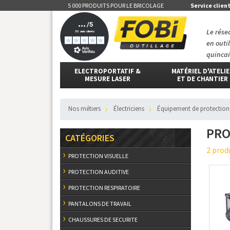
5 000 PRODUITS POUR LE BRICOLAGE
Service clien
Le rése
en outi
quincai
ELECTROPORTATIF &
MATÉRIEL D'ATELI
MESURE LASER
ET DE CHANTIER
nos métiers
électriciens
équipement de protection
PRO
CATÉGORIES
2 prod
PROTECTION VISUELLE
PROTECTION AUDITIVE
PROTECTION RESPIRATOIRE
PANTALONS DE TRAVAIL
CHAUSSURES DE SECURITE