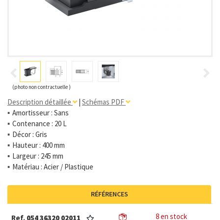
(photo non contractuelle )
Description détaillée
|
Schémas PDF
Amortisseur : Sans
Contenance : 20 L
Décor : Gris
Hauteur : 400 mm
Largeur : 245 mm
Matériau : Acier / Plastique
RÉFÉRENCES
8 en stock
Ref.
054 36320 02011