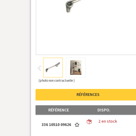
(photo non contractuelle )
RÉFÉRENCES
RÉFÉRENCE
DISPO.
2 en stock
336 10510 09626