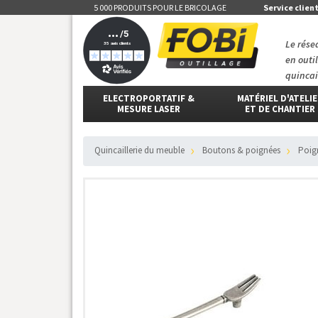
5 000 PRODUITS POUR LE BRICOLAGE
Service clien
Le rése
en outi
quincai
ELECTROPORTATIF &
MATÉRIEL D'ATELI
MESURE LASER
ET DE CHANTIER
Quincaillerie du meuble
Boutons & poignées
Poi