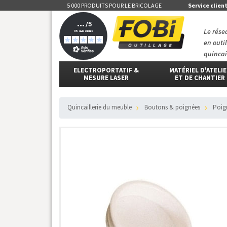
5 000 PRODUITS POUR LE BRICOLAGE
Service clien
Le rése
en outi
quincai
ELECTROPORTATIF &
MATÉRIEL D'ATELI
MESURE LASER
ET DE CHANTIER
Quincaillerie du meuble
Boutons & poignées
Poi