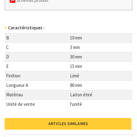
Schémas produit
Caractéristiques :
B
10 mm
C
3 mm
D
30 mm
E
15 mm
Finition
Limé
Longueur A
80 mm
Matériau
Laiton étiré
Unité de vente
l'unité
ARTICLES SIMILAIRES