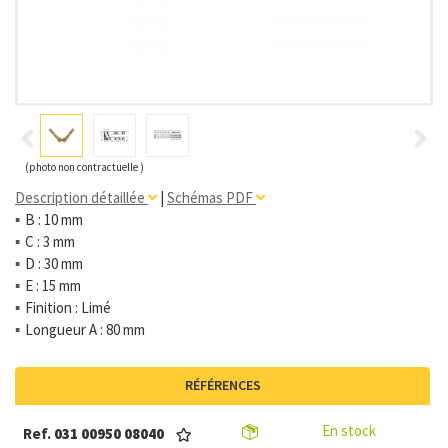
(photo non contractuelle )
Description détaillée
|
Schémas PDF
B : 10 mm
C : 3 mm
D : 30 mm
E : 15 mm
Finition : Limé
Longueur A : 80 mm
RÉFÉRENCES
En stock
Ref.
031 00950 08040