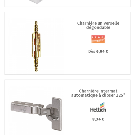
Charnière universelle
dégondable
Dès
6,04 €
Charnière intermat
automatique à clipser 125°
9944 W-45
8,34 €