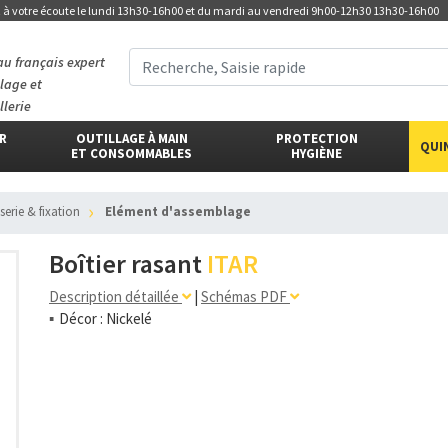
t
à votre écoute
le lundi 13h30-16h00 et du mardi au vendredi 9h00-12h30 13h30-16h00
au français expert
llage et
llerie
ER
OUTILLAGE À MAIN
PROTECTION
QUI
ET CONSOMMABLES
HYGIÈNE
isserie & fixation
Elément d'assemblage
Boîtier rasant
ITAR
Description détaillée
|
Schémas PDF
Décor : Nickelé