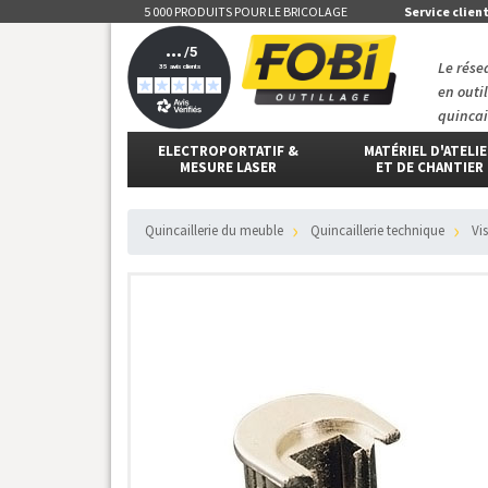
5 000 PRODUITS POUR LE BRICOLAGE
Service clien
Le rése
en outi
quincai
ELECTROPORTATIF &
MATÉRIEL D'ATELI
MESURE LASER
ET DE CHANTIER
Quincaillerie du meuble
Quincaillerie technique
V