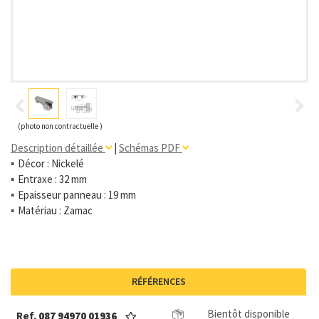
(photo non contractuelle )
Description détaillée
|
Schémas PDF
Décor : Nickelé
Entraxe : 32 mm
Epaisseur panneau : 19 mm
Matériau : Zamac
RÉFÉRENCES
Bientôt disponible
Ref.
087 94970 01936